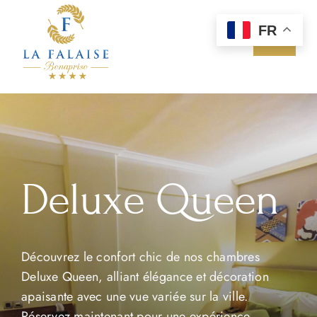
Passer
au
FR
Toggle
contenu
Navigat
Accueil
Chambres & Suites
Bar/Restaurant
Deluxe Queen
Bien-être
Découvrez le confort chic de nos chambres
évènements
Deluxe Queen, alliant élégance et décoration
apaisante avec une vue variée sur la ville.
Contact
Réservez maintenant pour une expérience