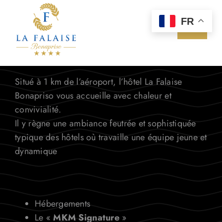
Passer
au
FR
Toggle
contenu
Navigat
Accueil
Situé à 1 km de l’aéroport, l’hôtel La Falaise
Chambres & Suites
Bonapriso vous accueille avec chaleur et
convivialité.
Bar/Restaurant
Il y règne une ambiance feutrée et sophistiquée
typique des hôtels où travaille une équipe jeune et
dynamique
Bien-être
évènements
Hébergements
Le «
MKM Signature
»
Contact