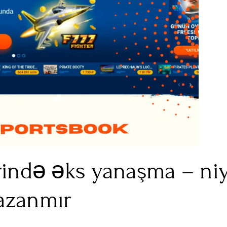
ində əks yanaşma – niy
azanmır