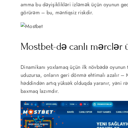
amma bu dəyişiklikləri izləmək üçün oyunun ged
görürəm – bu, məntiqsiz riskdir.
Mostbet-də canlı mərclər 
Dinamikanı yoxlamaq üçün ilk növbədə oyunun te
uduzursa, onların geri dönmə ehtimalı azalır – 
həddindən artıq yüksək olduqda yaranır, yəni 
baxmaq lazımdır.