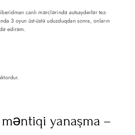
iberidman canlı mərclərində autsayderlər tez-
manda 3 oyun üst-üstə uduzduqdan sonra, onların
fadə edirəm.
aktordur.
n məntiqi yanaşma –