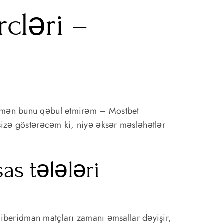
cləri –
a mən bunu qəbul etmirəm – Mostbet
sizə göstərəcəm ki, niyə əksər məsləhətlər
as tələləri
kiberidman matçları zamanı əmsallar dəyişir,