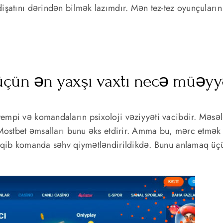
işatını dərindən bilmək lazımdır. Mən tez-tez oyunçuları
üçün ən yaxşı vaxtı necə müəyy
mpi və komandaların psixoloji vəziyyəti vacibdir. Məsə
Mostbet əmsalları bunu əks etdirir. Amma bu, mərc etmək ü
rəqib komanda səhv qiymətləndirildikdə. Bunu anlamaq ü