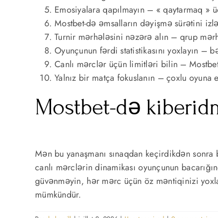
Emosiyalara qapılmayın – « qaytarmaq » ü
Mostbet-də əmsalların dəyişmə sürətini izləy
Turnir mərhələsini nəzərə alın – qrup mərh
Oyunçunun fərdi statistikasını yoxlayın – b
Canlı mərclər üçün limitləri bilin – Most
Yalnız bir matça fokuslanın – çoxlu oyuna 
Mostbet-də kiberidm
Mən bu yanaşmanı sınaqdan keçirdikdən sonra b
canlı mərclərin dinamikası oyunçunun bacarığın
güvənməyin, hər mərc üçün öz məntiqinizi yoxl
mümkündür.