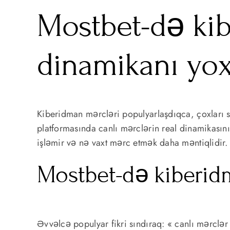
Mostbet-də kib
dinamikanı yox
Kiberidman mərcləri populyarlaşdıqca, çoxları
platformasında canlı mərclərin real dinamikası
işləmir və nə vaxt mərc etmək daha məntiqlidir.
Mostbet-də kiberidm
Əvvəlcə populyar fikri sındıraq: « canlı mərclə