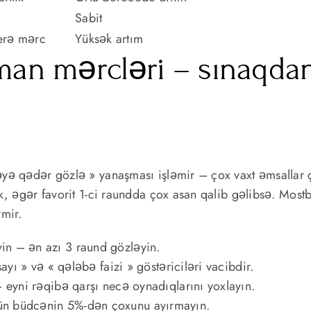
Sabit
erə mərc
Yüksək artım
an mərcləri – sınaqdan
yə qədər gözlə » yanaşması işləmir – çox vaxt əmsallar 
, əgər favorit 1-ci raundda çox asan qalib gəlibsə. Mostbe
mir.
in – ən azı 3 raund gözləyin.
ayı » və « qələbə faizi » göstəriciləri vacibdir.
– eyni rəqibə qarşı necə oynadıqlarını yoxlayın.
ün büdcənin 5%-dən çoxunu ayırmayın.