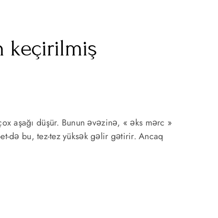
 keçirilmiş
çox aşağı düşür. Bunun əvəzinə, « əks mərc »
t-də bu, tez-tez yüksək gəlir gətirir. Ancaq