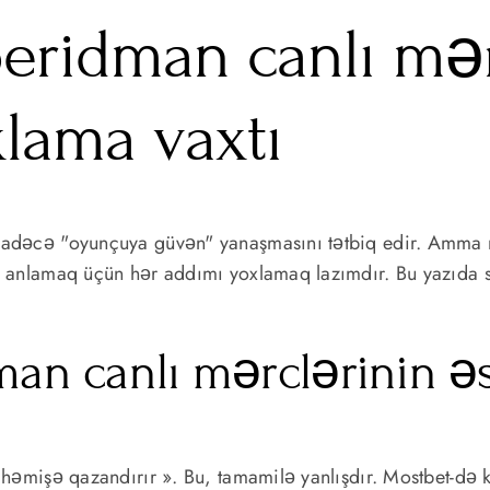
eridman canlı mər
lama vaxtı
 sadəcə "oyunçuya güvən" yanaşmasını tətbiq edir. Amm
nı anlamaq üçün hər addımı yoxlamaq lazımdır. Bu yazıda 
an canlı mərclərinin əs
r həmişə qazandırır ». Bu, tamamilə yanlışdır. Mostbet-də 