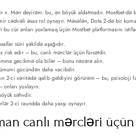
dir ». Mən deyirəm: bu, ən böyük aldatmadır. Mostbet-də k
urnir cədvəli əsas rol oynayır. Məsələn, Dota 2-də bir ko
Mən bu cür anları yoxlamaq üçün Mostbet platformasını isti
allar süni şəkildə aşağıdır.
 risk edir – bu, canlı mərclər üçün fürsətdir.
 amma gecikmə ola bilər – bunu nəzərə alın.
ümumi gücündən daha vacibdir.
n 2-ci xəritədə qalib gəldiyini görürəm – bu, psixoloji f
– onları yoxlayın.
böyük səhvdir.
erlər 2-ci raundda daha yaxşı oynayır.
man canlı mərcləri üçü