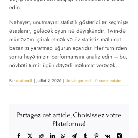
edin.
Nəhayət, unutmayın: statistik göstəricilər keçmişə
əsaslanır, gələcək oyun isə dəyişkəndir. 1win-də
müntəzəm iştirak etmək və öz statistik məlumat
bazanızı yaratmaq uğurun açarıdır. Hər turnirdən
sonra heyətinizin performansını analiz edin – bu,
növbəti turnir üçün dəyərli məlumat verəcək.
Par
shakemill
|
juillet 9, 2026
|
Uncategorized
|
0 commentaire
Partagez cet article, Choisissez votre
Plateforme!
Facebook
X
Reddit
LinkedIn
WhatsApp
Telegram
Tumblr
Pinterest
Vk
Xing