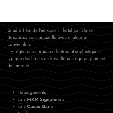
AI
Effortless
Conversations
|
|
Live
Playbun
Cams
&
Situé à 1 km de l’aéroport, l’hôtel La Falaise
Conversati
Bonapriso vous accueille avec chaleur et
convivialité.
Il y règne une ambiance feutrée et sophistiquée
typique des hôtels où travaille une équipe jeune et
dynamique
Hébergements
Le «
MKM Signature
»
Le «
Cacao Bar
»