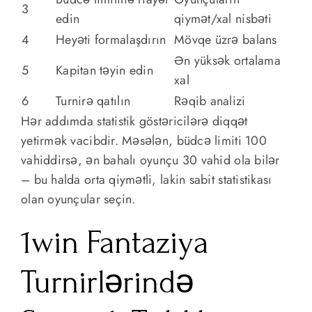
3
edin
qiymət/xal nisbəti
4
Heyəti formalaşdırın
Mövqe üzrə balans
Ən yüksək ortalama
5
Kapitan təyin edin
xal
6
Turnirə qatılın
Rəqib analizi
Hər addımda statistik göstəricilərə diqqət
yetirmək vacibdir. Məsələn, büdcə limiti 100
vahiddirsə, ən bahalı oyunçu 30 vahid ola bilər
– bu halda orta qiymətli, lakin sabit statistikası
olan oyunçular seçin.
1win Fantaziya
Turnirlərində