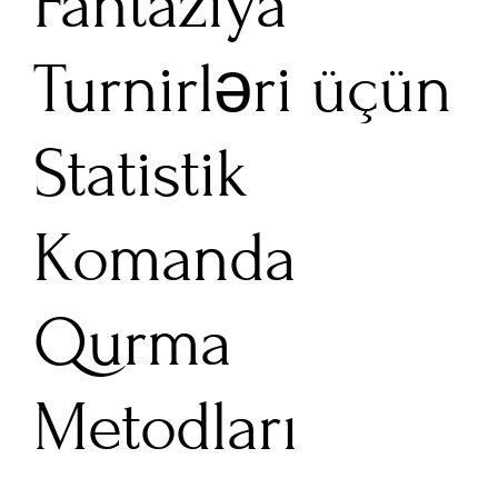
Fantaziya
Turnirləri üçün
Statistik
Komanda
Qurma
Metodları