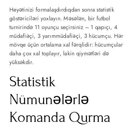
Heyətinizi formalaşdırdıqdan sonra statistik
göstəriciləri yoxlayın. Məsələn, bir futbol
turnirində 11 oyunçu seçirsiniz – 1 qapıçı, 4
müdafiəçi, 3 yarımmüdafiəçi, 3 hücumçu. Hər
mövqe üçün ortalama xal fərqlidir: hücumçular
daha çox xal toplayır, lakin qiymətləri də
yüksəkdir.
Statistik
Nümunələrlə
Komanda Qurma