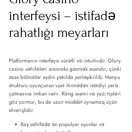
interfeysi – istifadə
rahatlığı meyarları
Platformanın interfeysi sürətli və intuitivdir. Glory
casino səhifələri arasında gəzmək asandır, çünki
əsas bölmələr aydın şəkildə yerləşdirilib. Menyu
strukturu oyunçunun vaxt itirmədən istədiyi yerə
çatmasına imkan verir. Rəng sxemi və yazı tipləri
göz yormur, bu da uzun müddət oynamaq üçün
əlverişlidir.
Baş səhifədə ən populyar oyunlar və