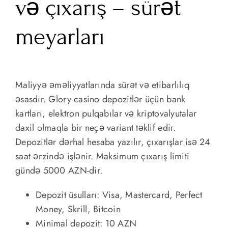
və çıxarış – sürət
meyarları
Maliyyə əməliyyatlarında sürət və etibarlılıq
əsasdır. Glory casino depozitlər üçün bank
kartları, elektron pulqabılar və kriptovalyutalar
daxil olmaqla bir neçə variant təklif edir.
Depozitlər dərhal hesaba yazılır, çıxarışlar isə 24
saat ərzində işlənir. Maksimum çıxarış limiti
gündə 5000 AZN-dir.
Depozit üsulları: Visa, Mastercard, Perfect
Money, Skrill, Bitcoin
Minimal depozit: 10 AZN