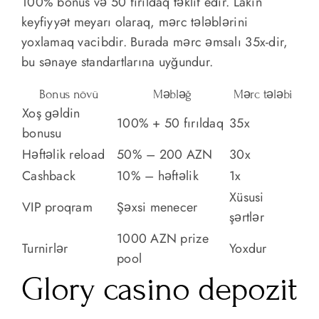
100% bonus və 50 fırıldaq təklif edir. Lakin
keyfiyyət meyarı olaraq, mərc tələblərini
yoxlamaq vacibdir. Burada mərc əmsalı 35x-dir,
bu sənaye standartlarına uyğundur.
Bonus növü
Məbləğ
Mərc tələbi
Xoş gəldin
100% + 50 fırıldaq
35x
bonusu
Həftəlik reload
50% – 200 AZN
30x
Cashback
10% – həftəlik
1x
Xüsusi
VIP proqram
Şəxsi menecer
şərtlər
1000 AZN prize
Turnirlər
Yoxdur
pool
Glory casino depozit