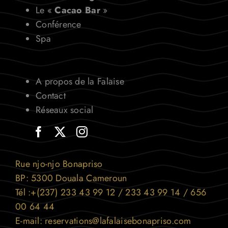
Le «
Cacao Bar
»
Conférence
Spa
A propos de la Falaise
Contact
Réseaux social
Rue njo-njo Bonapriso
BP: 5300 Douala Cameroun
Tél :+(237) 233 43 99 12 / 233 43 99 14 / 656
00 64 44
E-mail: reservations@lafalaisebonapriso.com